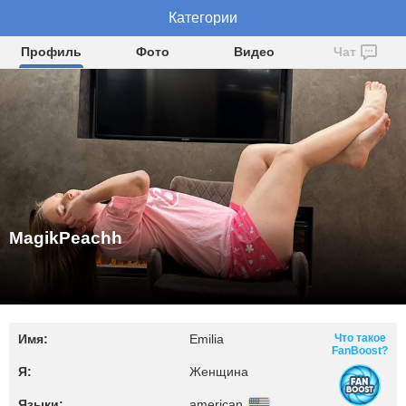
MagikPeachh
Категории
Профиль
Фото
Видео
Чат
MagikPeachh
Имя:
Emilia
Что такое
FanBoost?
Я:
Женщина
Языки:
american