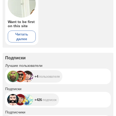
Want to be first
on this site
Читать
далее
Подписки
+4
Лучшие пользователи
+4
пользователя
+426
Подписки
+426
подписок
+1.4K
Подписчики