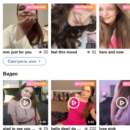
БЕСПЛАТНО
БЕСПЛАТНО
БЕС
4
1
32
31
mm just for you
feel this mood
here and now
Смотреть все
Видео
БЕСПЛАТНО
БЕСПЛАТНО
БЕС
0:39
3:42
25
232
glad to see you here
hello dear! do not judge strictly, but it seems better without a bra?
love pink