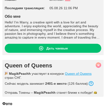
Последняя трансляция:
05.08.26 11:06 PM
Обо мне
Hello! I'm Marry, a creative spirit with a love for art and
adventure. I enjoy exploring the world, appreciating the beauty
of nature, and immersing myself in the creative process. My
passion lies in photography, and I believe there's something
amazing to capture in every moment. I dream of traveling the
world, capturing unique moments through my lens. In my free
time, I often indulge in drawing and reading books that fuel my
Дать чаевые
imagination. Candid conversations, cultural events, and meeting
interesting people make my life rich and exciting. If I had a
million dollars, I would use it to support the arts and charities,
aiming to share joy and inspiration with others. Honesty,
understanding, and harmony in relationships are crucial values
Queen of Queens
for me. In the intimate sphere, mutual respect and
understanding matter to me, creating a comfortable atmosphere
MagikPeachh
участвует в конкурсе
Queen of Queens
where each partner feels special. I believe true intimacy is built
стран СНГ.
on trust and mutual attraction. I look forward to the opportunity
to share my world with someone who shares my passion for art,
Сейчас модель занимает
2401-е место
(126 баллов).
adventure, and harmonious connections.
Отправь Токены –
MagikPeachh
станет ближе к
победе!
Фото